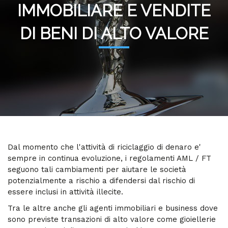
IMMOBILIARE E VENDITE
DI BENI DI ALTO VALORE
Dal momento che l'attività di riciclaggio di denaro e'
sempre in continua evoluzione, i regolamenti AML / FT
seguono tali cambiamenti per aiutare le società
potenzialmente a rischio a difendersi dal rischio di
essere inclusi in attività illecite.
Tra le altre anche gli agenti immobiliari e business dove
sono previste transazioni di alto valore come gioiellerie